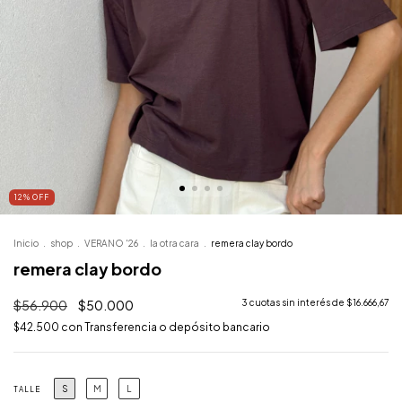
12
%
OFF
Inicio
.
shop
.
VERANO '26
.
la otra cara
.
remera clay bordo
remera clay bordo
$56.900
$50.000
3
cuotas sin interés de
$16.666,67
$42.500
con
Transferencia o depósito bancario
S
M
L
TALLE