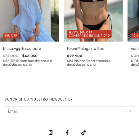
HASTA 30% OFF
15
%
OFF
COMPRANDO EN CANTIDAD
15
%
blusa Egipto celeste
Bikini Malaga coffee
vest
$73.000
$62.050
$99.900
$14
$52.742,50
con
Transferencia o
$84.915
con
Transferencia o
$101
depósito bancario
depósito bancario
depó
SUSCRIBITE A NUESTRO NEWSLETTER