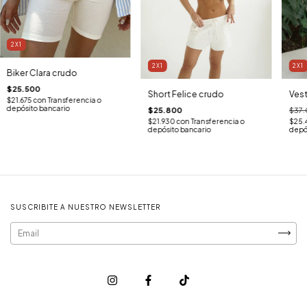
2X1
2X1
2X1
Biker Clara crudo
$25.500
Short Felice crudo
Vest
$21.675
con
Transferencia o
depósito bancario
$25.800
$37
$21.930
con
Transferencia o
$25.
depósito bancario
depó
SUSCRIBITE A NUESTRO NEWSLETTER