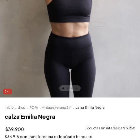
2X1
Inicio
.
shop
.
ROPA
.
vintage verano 2x1
.
calza Emilia Negra
calza Emilia Negra
$39.900
2
cuotas sin interés de
$19.950
$33.915
con
Transferencia o depósito bancario