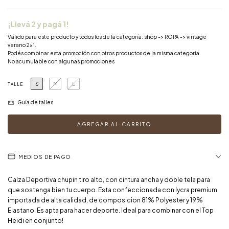
¡Llevá 2 y pagá 1!
Válido para este producto y todos los de la categoría: shop -> ROPA -> vintage
verano 2x1.
Podés combinar esta promoción con otros productos de la misma categoría.
No acumulable con algunas promociones
S
M
L
TALLE
Guía de talles
MEDIOS DE PAGO
Calza Deportiva chupin tiro alto, con cintura ancha y doble tela para
que sostenga bien tu cuerpo. Esta confeccionada con lycra premium
importada de alta calidad, de composicion 81% Polyester y 19%
Elastano. Es apta para hacer deporte. Ideal para combinar con el Top
Heidi en conjunto!