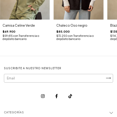
Camisa Celine Verde
Chaleco Oso negro
Blaz
$69.900
$85.000
$13
$59.415
con
Transferencia o
$72.250
con
Transferencia o
$114
depósito bancario
depósito bancario
depó
SUSCRIBITE A NUESTRO NEWSLETTER
CATEGORÍAS