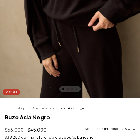
34
%
OFF
Inicio
.
shop
.
ROPA
.
invierno
.
Buzo Asia Negro
Buzo Asia Negro
$68.000
$45.000
3
cuotas sin interés de
$15.000
$38.250
con
Transferencia o depósito bancario