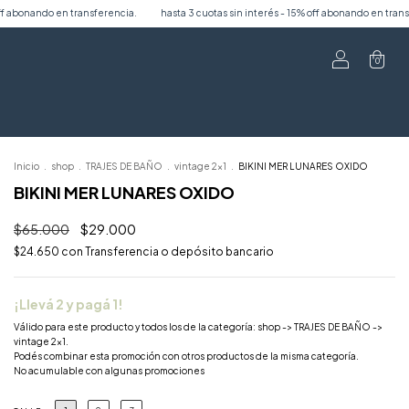
encia.
hasta 3 cuotas sin interés - 15% off abonando en transferencia.
hasta 3 cu
0
Inicio
.
shop
.
TRAJES DE BAÑO
.
vintage 2x1
.
BIKINI MER LUNARES OXIDO
BIKINI MER LUNARES OXIDO
$65.000
$29.000
$24.650
con
Transferencia o depósito bancario
¡Llevá 2 y pagá 1!
Válido para este producto y todos los de la categoría: shop -> TRAJES DE BAÑO ->
vintage 2x1.
Podés combinar esta promoción con otros productos de la misma categoría.
No acumulable con algunas promociones