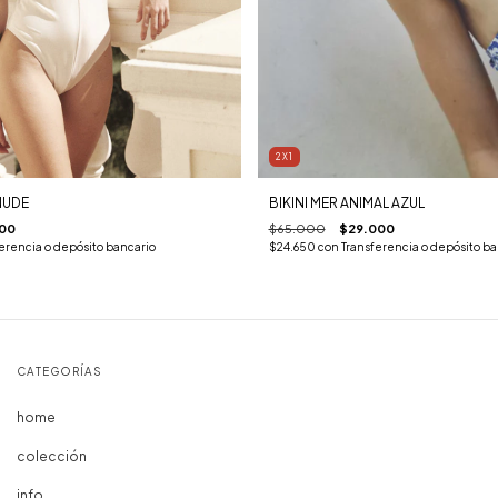
2X1
NUDE
BIKINI MER ANIMAL AZUL
00
$65.000
$29.000
erencia o depósito bancario
$24.650
con
Transferencia o depósito ba
CATEGORÍAS
home
colección
info