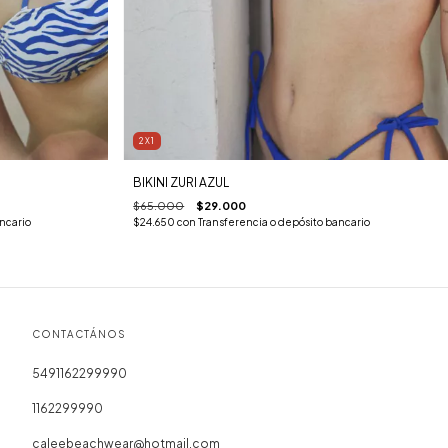
2X1
BIKINI ZURI AZUL
$65.000
$29.000
ncario
$24.650
con
Transferencia o depósito bancario
CONTACTÁNOS
5491162299990
1162299990
caleebeachwear@hotmail.com