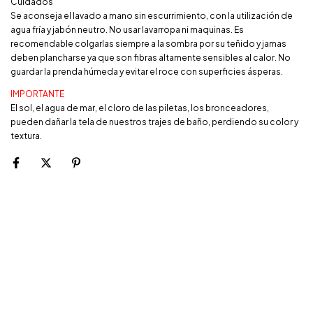
Cuidados
Se aconseja el lavado a mano sin escurrimiento, con la utilización de
agua fría y jabón neutro. No usar lavarropa ni maquinas. Es
recomendable colgarlas siempre a la sombra por su teñido y jamas
deben plancharse ya que son fibras altamente sensibles al calor. No
guardar la prenda húmeda y evitar el roce con superficies ásperas.
IMPORTANTE
El sol, el agua de mar, el cloro de las piletas, los bronceadores,
pueden dañar la tela de nuestros trajes de baño, perdiendo su color y
textura.