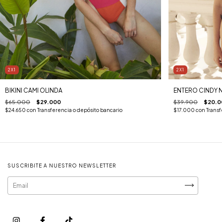
2X1
2X1
BIKINI CAMI OLINDA
ENTERO CINDY 
$65.000
$29.000
$39.900
$20.0
$24.650
con
Transferencia o depósito bancario
$17.000
con
Transf
SUSCRIBITE A NUESTRO NEWSLETTER