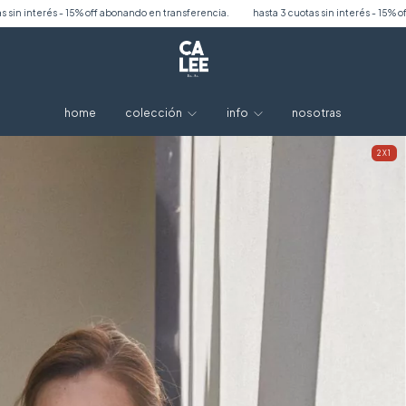
abonando en transferencia.
hasta 3 cuotas sin interés - 15% off abonando en transfer
home
colección
info
nosotras
2X1