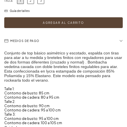
1
2
3
TALLE
Guía de talles
MEDIOS DE PAGO
Conjunto de top básico asimétrico y escotado, espalda con tiras
para atar a tu medida y breteles finitos con reguladores para usar
de dos formas diferentes (cruzado y normal) . Bombacha
vedetina cavada con doble breteles finitos regulables para atar.
Esta confeccionada en lycra estampada de composición 85%
Poliamida y 15% Elastano. Este modelo esta pensado para
rockearla todo el verano.
Talle 1:
Contorno de busto: 85 cm
Contorno de cadera: 80 a 95 cm
Talle 2:
Contorno de busto: 90 cm
Contorno de cadera: 95 a 100 cm
Talle 3:
Contorno de busto: 95 a 100 cm
Contorno de cadera: 100 a 105 cm