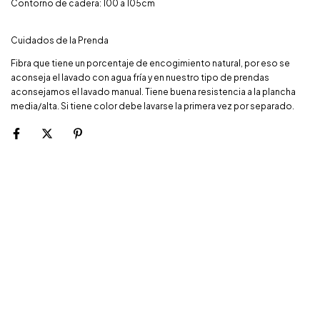
Contorno de cadera: 100 a 105cm
Cuidados de la Prenda
Fibra que tiene un porcentaje de encogimiento natural, por eso se
aconseja el lavado con agua fría y en nuestro tipo de prendas
aconsejamos el lavado manual. Tiene buena resistencia a la plancha
media/alta. Si tiene color debe lavarse la primera vez por separado.