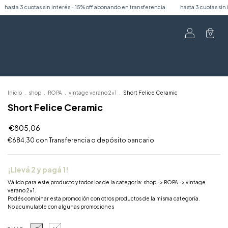
- 15% off abonando en transferencia.
hasta 3 cuotas sin interés - 15% off abonando en
0
Inicio
.
shop
.
ROPA
.
vintage verano 2x1
.
Short Felice Ceramic
Short Felice Ceramic
€805,06
€684,30
con
Transferencia o depósito bancario
¡Llevá 2 y pagá 1!
Válido para este producto y todos los de la categoría: shop -> ROPA -> vintage
verano 2x1.
Podés combinar esta promoción con otros productos de la misma categoría.
No acumulable con algunas promociones