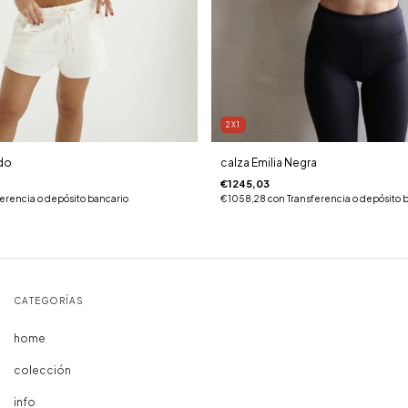
2X1
udo
calza Emilia Negra
€1245,03
ferencia o depósito bancario
€1058,28
con
Transferencia o depósito 
CATEGORÍAS
home
colección
info