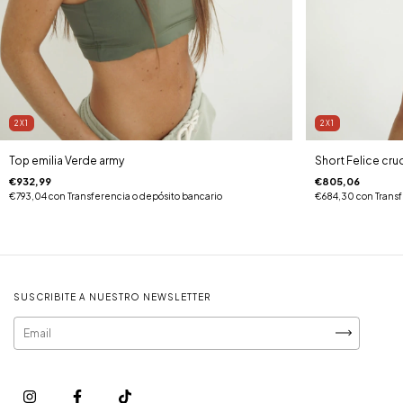
2X1
2X1
Top emilia Verde army
Short Felice cr
€932,99
€805,06
€793,04
con
Transferencia o depósito bancario
€684,30
con
Trans
SUSCRIBITE A NUESTRO NEWSLETTER