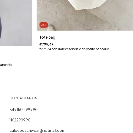
2X1
Tote bag
€795,69
€676,34
con
Transferencia o depósito bancario
bancario
CONTACTÁNOS
5491162299990
1162299990
caleebeachwear@hotmail.com