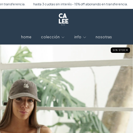
 cuotas sin interés - 15% off abonando en transferencia.
hasta 3 cuotas sin interés 
home
colección
info
nosotras
SIN STOCK