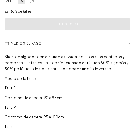
S
M
TALLE
Guía de talles
MEDIOS DE PAGO
Short de algodón con cintura elastizada, bolsillos a los costados y
cordones ajustables. Esta confeccionado en rústico 50% algodón y
50% poliéster. Ideal para estar cómoda en un día de verano.
Medidas de talles
Talle S
Contorno de cadera: 90 a 95cm
Talle M
Contorno de cadera: 95 a 100cm
Talle L